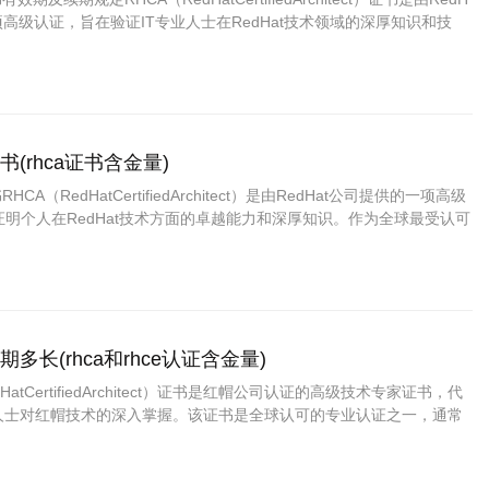
项高级认证，旨在验证IT专业人士在RedHat技术领域的深厚知识和技
证证书一样，RHCA证书有其有效期限制，需要定期更新或续期。本文
CA证书的有效期、续期规定以及如何维持证书的有效性。……
书(rhca证书含金量)
CA（RedHatCertifiedArchitect）是由RedHat公司提供的一项高级
明个人在RedHat技术方面的卓越能力和深厚知识。作为全球最受认可
系统认证之一，RHCA证书代表着持证者具备在Linux环境中进行高级系统
。对于那些希望在IT行业特别是Linux和开源技……
期多长(rhca和rhce认证含金量)
HatCertifiedArchitect）证书是红帽公司认证的高级技术专家证书，代
业人士对红帽技术的深入掌握。该证书是全球认可的专业认证之一，通常
个领域中展示出广泛的红帽技术知识和应用能力。许多IT专业人员选择
证书来提升自……