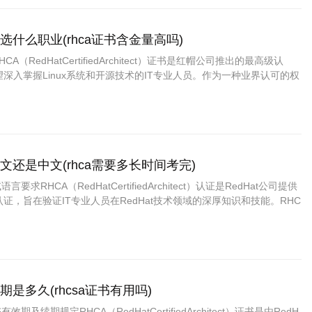
以选什么职业(rhca证书含金量高吗)
CA（RedHatCertifiedArchitect）证书是红帽公司推出的最高级认
深入掌握Linux系统和开源技术的IT专业人员。作为一种业界认可的权
A不仅证明了持证人在技术上的深厚实力，还能够为其带来丰富的职业选
发展机会。对于获得RHCA证书的人来说，能够选……
英文还是中文(rhca需要多长时间考完)
要求RHCA（RedHatCertifiedArchitect）认证是RedHat公司提供
证，旨在验证IT专业人员在RedHat技术领域的深厚知识和技能。RHC
题是许多考生在准备考试时关注的重点问题之一。对于RHCA考试是英
效期是多久(rhcsa证书有用吗)
效期及续期规定RHCA（RedHatCertifiedArchitect）证书是由RedH