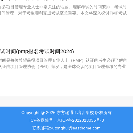
是许多项目管理专业人士非常关注的话题。理解考试的时间安排、考试时
时间管理，对于考生顺利完成考试至关重要。本文将深入探讨PMP考试
事项，帮助考生制定合理的备考计划。 PMP考试的时间安排 PMP考
生选择的日期进行，全球多个考点提供灵活的考试时间。考试持续时间
试时间(pmp报名考试时间2024)
试时间是每位希望获得项目管理专业人士（PMP）认证的考生必须了解的
认证由项目管理协会（PMI）颁发，是全球公认的项目管理领域的专业
将详细介绍PMP的报名流程、考试时间以及注意事项，以帮助考生更好
之路。 1. PMP报名流程 PMP的报名流程相对简单，考生需要首先满
……
Copyright @ 2026 东方瑞通IT培训学校 版权所有
ICP备案编号：京ICP备2022013035号-3
联系邮箱:xutonghui@easthome.com