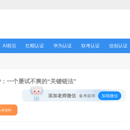
AI前沿
红帽认证
华为认证
软考认证
信创认证
P：一个屡试不爽的“关键链法”
添加老师微信
备考咨询
加我微信
备考资料