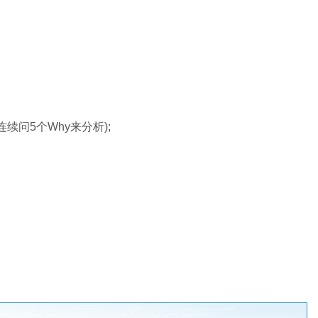
问5个Why来分析);