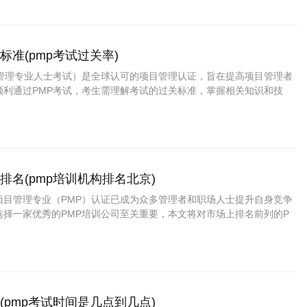
标准(pmp考试过关率)
目管理专业人士考试）是全球认可的项目管理认证，旨在提高项目管理者
顺利通过PMP考试，考生需理解考试的过关标准，掌握相关知识和技
绍PMP考试过关标准的主要内容，帮助考生制定有效的备考策略。 P
概述 PMP考试的过关标准主要包括考试的评分标准和通过率。考试由2
…
排名(pmp培训机构排名北京)
项目管理专业（PMP）认证已成为众多管理者和职场人士提升自身竞争
选择一家优秀的PMP培训公司至关重要，本文将对市场上排名前列的P
详细介绍，帮助有意向的学员做出明智的选择。 1. PMP培训的必要性
业环境中，拥有PMP认证的专业人士往往更具优势。PMP培训不仅能够
…
(pmp考试时间是几点到几点)