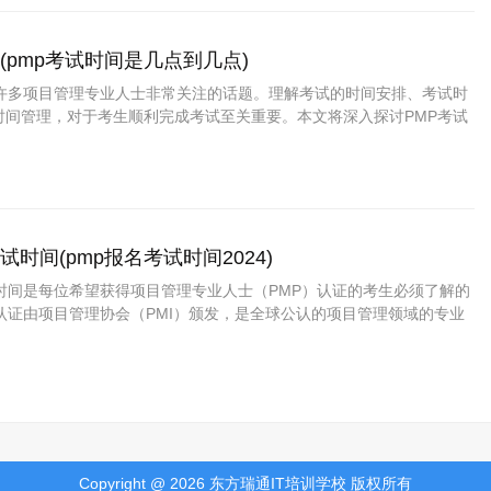
(pmp考试时间是几点到几点)
是许多项目管理专业人士非常关注的话题。理解考试的时间安排、考试时
时间管理，对于考生顺利完成考试至关重要。本文将深入探讨PMP考试
事项，帮助考生制定合理的备考计划。 PMP考试的时间安排 PMP考
生选择的日期进行，全球多个考点提供灵活的考试时间。考试持续时间
试时间(pmp报名考试时间2024)
试时间是每位希望获得项目管理专业人士（PMP）认证的考生必须了解的
认证由项目管理协会（PMI）颁发，是全球公认的项目管理领域的专业
将详细介绍PMP的报名流程、考试时间以及注意事项，以帮助考生更好
之路。 1. PMP报名流程 PMP的报名流程相对简单，考生需要首先满
……
Copyright @ 2026 东方瑞通IT培训学校 版权所有