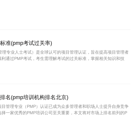
标准(pmp考试过关率)
目管理专业人士考试）是全球认可的项目管理认证，旨在提高项目管理者
顺利通过PMP考试，考生需理解考试的过关标准，掌握相关知识和技
绍PMP考试过关标准的主要内容，帮助考生制定有效的备考策略。 P
概述 PMP考试的过关标准主要包括考试的评分标准和通过率。考试由2
…
排名(pmp培训机构排名北京)
项目管理专业（PMP）认证已成为众多管理者和职场人士提升自身竞争
选择一家优秀的PMP培训公司至关重要，本文将对市场上排名前列的P
详细介绍，帮助有意向的学员做出明智的选择。 1. PMP培训的必要性
业环境中，拥有PMP认证的专业人士往往更具优势。PMP培训不仅能够
…