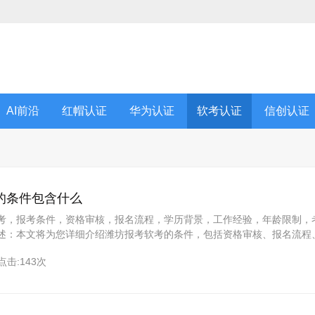
AI前沿
红帽认证
华为认证
软考认证
信创认证
的条件包含什么
考，报考条件，资格审核，报名流程，学历背景，工作经验，年龄限制，
述：本文将为您详细介绍潍坊报考软考的条件，包括资格审核、报名流程
、年龄限制、考试科目等方面的内容。东方瑞通作为拥有27年培训经验的
点击:143次
软考报考条件，助您顺利参加考试。一、资格审