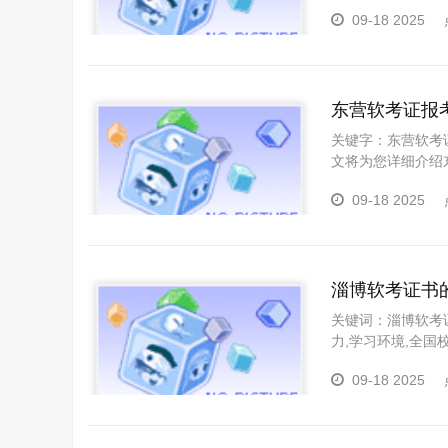
件、报名及考试流
09-18 2025
供有力支持。一、
东营软考证报
关键字：东营软考
文将为您详细介绍
程，我们为您一一
09-18 2025
备考之路增添信心
1.具有中华人民共
淄博软考证书
关键词：淄博软考证
力,学习环境,全
体要求，东方瑞通
09-18 2025
利迈向成功之路。