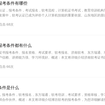
报考条件有哪些
认证，报考条件，考试报名，软考流程，计算机证书考试，教育培训机构
发展中，软考认证已成为评价个人计算机技能的重要依据。山东地区的朋
认证的报考条件吗？本文将为您详细介绍，让您轻松掌握报名要点，跟随
点击:68次
软考之旅。一、概述山东软考认证是评价个人
报考条件都有什么
证书报考条件、报名资格、考试要求、软考报名、济南软考、东方瑞通、
户信赖、讲师能力强、学习环境好。概述：本文将详细介绍济南软考证书
格到考试要求一一为您解答，帮助您顺利参加软考，同时推荐优质培训机
点击:66次
考路上少走弯路。一、报名资格1.年龄要求：通常要求报考者年满1
条件是什么
，报考条件，软考报名，东方瑞通，软考培训，考试要求，资格审核，学
训合作伙伴。概述：本文将详细介绍潍坊软考的报考条件，为您详细解读
相关注意事项。同时，介绍东方瑞通作为拥有丰富培训经验的合作伙伴，