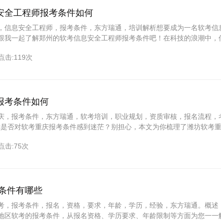
安全工程师报考条件如何
，信息安全工程师，报考条件，东方瑞通，培训解析想要成为一名软考信
跟我一起了解郑州的软考信息安全工程师报考条件吧！在科技的浪潮中，
重要的领域，而软考信息安全工程师则是这一领域的精英力量。那么，
点击:119次
报考条件如何
庆，报考条件，东方瑞通，软考培训，职业规划，资质审核，报名流程，
0你是否对软考重庆报考条件感到迷茫？别担心，本文为你梳理了潍坊软考
息，助你轻松过关，开启职业生涯新篇章。一、软考概述软考，即计算机
点击:75次
机软件技术水平和能力的重要考试。重庆地区的软考备受关注，对于想要
 条件有哪些
考，报考条件，报名，资格，要求，年龄，学历，经验，东方瑞通。概述
地区软考的报考条件，从报名资格、学历要求、年龄限制等方面为您一一