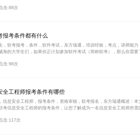
经验的东方瑞通，我们将为您讲解从报名到考试的全过程，助您轻松应对
点击:88次
步伐，一
考报考条件都有什么
生，软考报考，条件，软件考试，东方瑞通，培训经验，考点，讲师能力
威海的大学生们，如果你正计划参加软件考试（简称软考），那么你需要
这篇文章将为你详细介绍威海大学生软考的报考条
点击:98次
安全工程师报考条件有哪些
，信息安全工程师，报考条件，资格审核，软考报名，东方瑞通概述：本
软考信息安全工程师的报考条件，让您了解成为一名信息安全工程师所需
从学历背景、工作经验、考试要求等方面逐一解析，助您顺利报名参加考
点击:117次
同看看具体有哪些报考条件吧。一、学历背景要求1.本科及以上学历：报
程