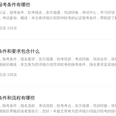
报考条件有哪些
认证，报考条件，软考报名，东方瑞通，培训经验，考试中心，学习环境
，考试参加。概述：本文将详细介绍郑州软考的认证报考条件，帮助您了
条件。同时，我们还将向您推荐东方瑞通这一拥有丰富经验的培训合作伙
点击:132次
试过程中一帆风顺。让我们一同来了解更多的详细信息吧。一、基本资格
认证，首先您需
条件和要求包含什么
，报考条件，报名要求，东方瑞通，软考培训，考试经验，培训合作，讲
国校区概述：本文将为您详细介绍菏泽软考的报考条件、报名要求及其他
为您推荐东方瑞通这一拥有丰富经验的软考培训和考试合作伙伴，助您顺
点击:135次
、菏泽软考报考条件1.学历背景：大专及以上学历，计算机相关专业优先
：具有一定的计算机技术应用或相关工作经
条件和流程有哪些
，报考条件，报名流程，考试流程，软考考点，东方瑞通，培训经验，讲
国校区尊敬的读者朋友们，您好！本篇文章将为您详细介绍临沂软考的报