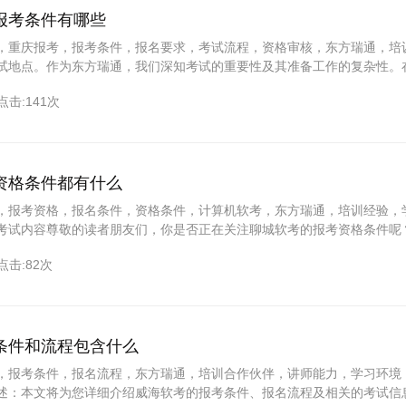
报考条件有哪些
，重庆报考，报考条件，报名要求，考试流程，资格审核，东方瑞通，培
试地点。作为东方瑞通，我们深知考试的重要性及其准备工作的复杂性。
绍青岛软考在重庆的报考条件，帮助考生们顺利报名并参加考试。一、概
点击:141次
资格条件都有什么
，报考资格，报名条件，资格条件，计算机软考，东方瑞通，培训经验，
考试内容尊敬的读者朋友们，你是否正在关注聊城软考的报考资格条件呢
详细介绍所有相关的内容，助你轻松备考。接下来跟随我们一起探索吧！
点击:82次
软考是指计算机技术与软件专业技术资格（水平）考试。对于想要进入IT
是一个
条件和流程包含什么
，报考条件，报名流程，东方瑞通，培训合作伙伴，讲师能力，学习环境
述：本文将为您详细介绍威海软考的报考条件、报名流程及相关的考试信