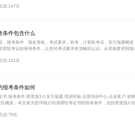
程。此外，还将向您推荐拥有丰富培训经验的东方瑞通，为您的学习与考
点击:147次
考条件包含什么
证，报考条件，报名资格，考试要求，软考，计算机考试，东方瑞通概述
东营软考证的报考条件，让您对考试要求有清晰的认识。从资格要求到报
解读，助您顺利参加考试。同时，我们还将介绍东方瑞通的培训优势，为
点击:131次
。一、东营软考证报考条件概览想要参加东营软考证，您需要满足以下条
和国国籍。2.遵守国家法律法规，具有良好
的报考条件如何
书,报考条件,密度值3.0,东方瑞通,培训经验,全国培训中心,企业客户,讲
国校区概述：本文将为您详细介绍淄博软考证书的报考条件，包括密度值3.0
的培训优势以及考试的相关事项。让您轻松了解软考证书的报考流程，助
点击:79次
一、报考条件概览想要报考淄博软考证书，您需要满