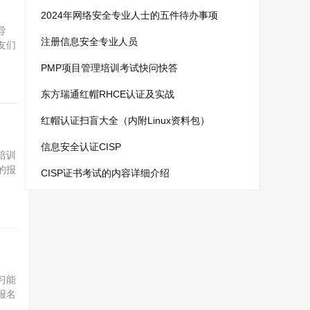
2024年网络安全专业人士的五件待办事项
导
注册信息安全专业人员
友们
东方
PMP项目管理培训考试快问快答
东方瑞通红帽RHCE认证及实战
红帽认证扫盲大全（内附Linux资料包）
信息安全认证CISP
培训
的报
CISP证书考试的内容详细介绍
构东
习能
报名
如何